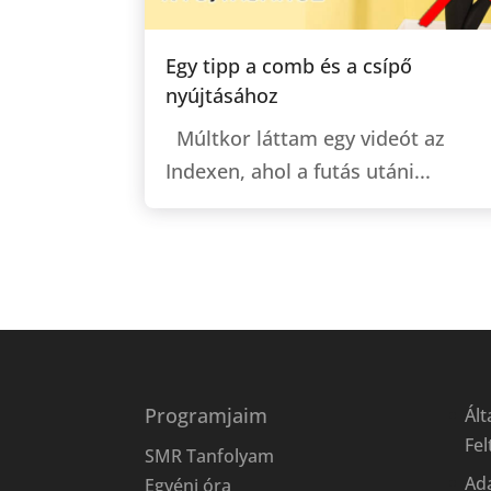
Egy tipp a comb és a csípő
nyújtásához
Múltkor láttam egy videót az
Indexen, ahol a futás utáni...
Programjaim
Ált
Fel
SMR Tanfolyam
Ad
Egyéni óra