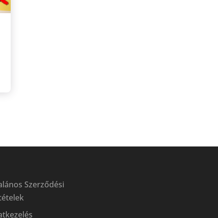
alános Szerződési
tételek
atkezelés