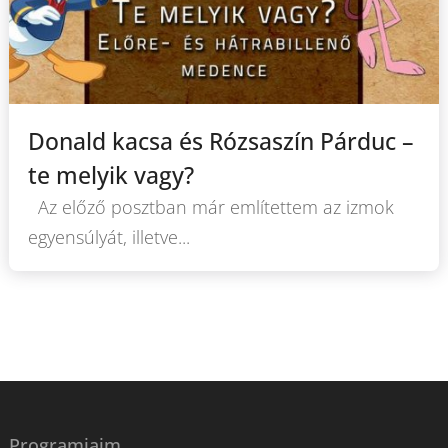
Donald kacsa és Rózsaszín Párduc –
te melyik vagy?
Az előző posztban már említettem az izmok
egyensúlyát, illetve...
Programjaim