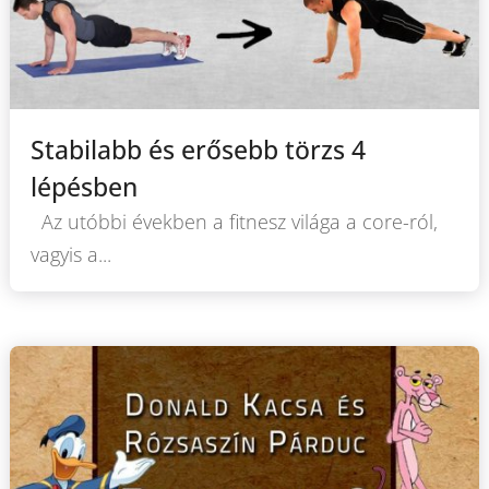
Stabilabb és erősebb törzs 4
lépésben
Az utóbbi években a fitnesz világa a core-ról,
vagyis a...