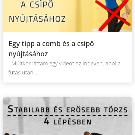
Egy tipp a comb és a csípő
nyújtásához
Múltkor láttam egy videót az Indexen, ahol a
futás utáni...