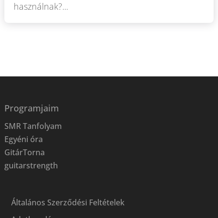
használnak?...
Programjaim
SMR Tanfolyam
Egyéni óra
GitárTorna
guitarstrength
Általános Szerződési Feltételek