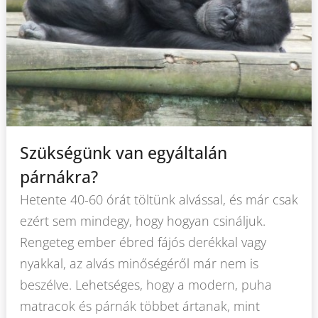
Szükségünk van egyáltalán
párnákra?
Hetente 40-60 órát töltünk alvással, és már csak
ezért sem mindegy, hogy hogyan csináljuk.
Rengeteg ember ébred fájós derékkal vagy
nyakkal, az alvás minőségéről már nem is
beszélve. Lehetséges, hogy a modern, puha
matracok és párnák többet ártanak, mint