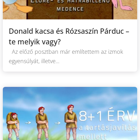
Donald kacsa és Rózsaszín Párduc –
te melyik vagy?
Az előző posztban már említettem az izmok
egyensúlyát, illetve...