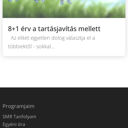
8+1 érv a tartásjavítás mellett
Az elitet egyetlen dolog választja el a
többiektől - sokkal...
Programjaim
SMR Tanfolyam
Egyéni óra