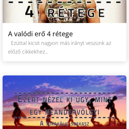
A valódi erő 4 rétege
Ezúttal kicsit nagyon más irányt veszünk az
előző cikkekhez...