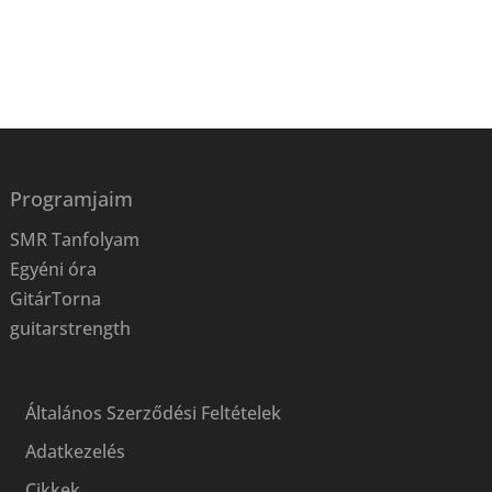
Programjaim
SMR Tanfolyam
Egyéni óra
GitárTorna
guitarstrength
Általános Szerződési Feltételek
Adatkezelés
Cikkek