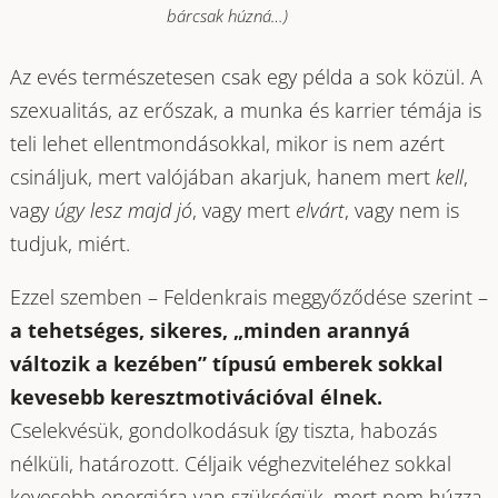
bárcsak húzná…)
Az evés természetesen csak egy példa a sok közül. A
szexualitás, az erőszak, a munka és karrier témája is
teli lehet ellentmondásokkal, mikor is nem azért
csináljuk, mert valójában akarjuk, hanem mert
kell
,
vagy
úgy lesz majd jó
, vagy mert
elvárt
, vagy nem is
tudjuk, miért.
Ezzel szemben – Feldenkrais meggyőződése szerint –
a tehetséges, sikeres, „minden arannyá
változik a kezében” típusú emberek sokkal
kevesebb keresztmotivációval élnek.
Cselekvésük, gondolkodásuk így tiszta, habozás
nélküli, határozott. Céljaik véghezviteléhez sokkal
kevesebb energiára van szükségük, mert nem húzza