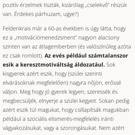
pozitív érzelmek tiszták, kizárólag „cselekvő” részük
van. Érdekes párhuzam, ugye?)
Feldenkrais már a 60-as években is úgy látta, hogy
ez a „motivációmenedzsment” nagyon alacsony
szinten van az átlagemberben (és valószínűleg azóta
ez csak romlott).
Az evés például számtalanszor
esik a keresztmotiváltság áldozatául.
Sok
kisgyerek azért eszik, hogy (szülei szerinti
elvárásoknak megfelelően) nagyra nőjön, erőssé
váljon. Meg hogy jó gyerek legyen, szeressék és
megbecsüljék, elnyerje a szülei kegyeit. Sokan pedig
azért eszik túl magukat, hogy csillapítsák magukban
például a szociális elismerés-megfelelés iránti
vágyakozásukat, vagy a szorongásukat. Nem azért