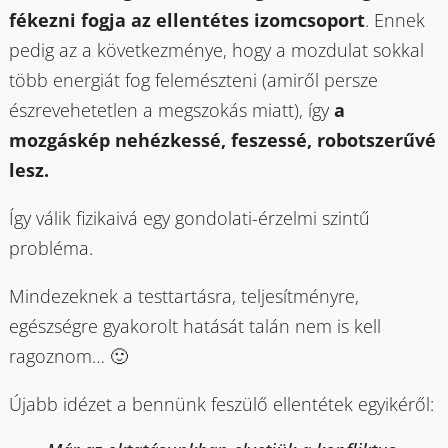
fékezni fogja az ellentétes izomcsoport
. Ennek
pedig az a következménye, hogy a mozdulat sokkal
több energiát fog felemészteni (amiről persze
észrevehetetlen a megszokás miatt), így
a
mozgáskép nehézkessé, feszessé, robotszerűvé
lesz.
Így válik fizikaivá egy gondolati-érzelmi szintű
probléma.
Mindezeknek a testtartásra, teljesítményre,
egészségre gyakorolt hatását talán nem is kell
ragoznom… 🙂
Újabb idézet a bennünk feszülő ellentétek egyikéről: