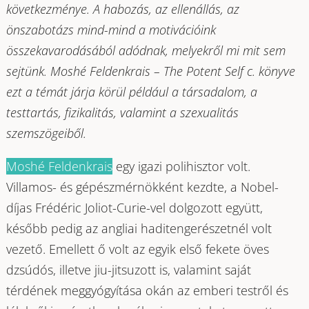
következménye. A habozás, az ellenállás, az
önszabotázs mind-mind a motivációink
összekavarodásából adódnak, melyekről mi mit sem
sejtünk. Moshé Feldenkrais – The Potent Self c. könyve
ezt a témát járja körül például a társadalom, a
testtartás, fizikalitás, valamint a szexualitás
szemszögeiből.
Moshé Feldenkrais
egy igazi polihisztor volt.
Villamos- és gépészmérnökként kezdte, a Nobel-
díjas Frédéric Joliot-Curie-vel dolgozott együtt,
később pedig az angliai haditengerészetnél volt
vezető. Emellett ő volt az egyik első fekete öves
dzsúdós, illetve jiu-jitsuzott is, valamint saját
térdének meggyógyítása okán az emberi testről és