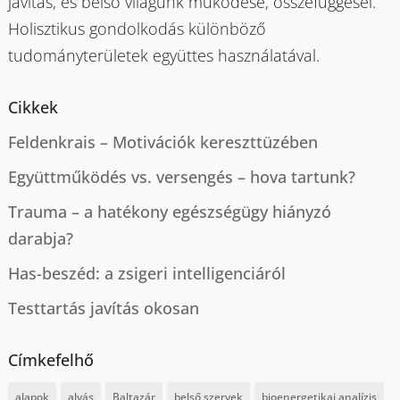
javítás, és belső világunk működése, összefüggései.
Holisztikus gondolkodás különböző
tudományterületek együttes használatával.
Cikkek
Feldenkrais – Motivációk kereszttüzében
Együttműködés vs. versengés – hova tartunk?
Trauma – a hatékony egészségügy hiányzó
darabja?
Has-beszéd: a zsigeri intelligenciáról
Testtartás javítás okosan
Címkefelhő
alapok
alvás
Baltazár
belső szervek
bioenergetikai analízis