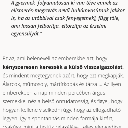
A gyermek folyamatosan ki van téve ennek az
elismerés-megrovás nevű hullámvasútnak [akkor
is, ha az utóbbival csak fenyegetnek], függ tőle,
ami lassan felborítja, eltorzítja az érzelmi
egyensúlyát.”
Ez az, ami beleneveli az emberekbe azt, hogy
kényszeresen keressék a külső visszaigazolást
,
és mindent megtegyenek azért, hogy ezt megkapják.
Álarcok, műmosoly, mártírkodás és társai… Az ilyen
emberekben a nap minden percében árgus
szemekkel néz a belső öntudatosság, és figyel, hogy
hogyan kellene viselkedni úgy, hogy az elfogadható
legyen. Így a spontanitás minden formája kizárt,
csakúgy, mint a testük relaxálása, teljes elengedése.