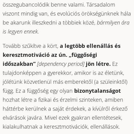
összegubancolódik benne valami. Társadalom
viszont mindig van, és evolúciós örökségünknek hála
be akarunk illeszkedni a többiek közé,
bármilyen ára
is legyen ennek
.
Tovább szűkítve a kört,
a legtöbb ellenállás és
keresztmotiváció az ún. „függőségi
időszakban”
[dependency period]
jön létre.
Ez
tulajdonképpen a gyerekkor, amikor is az életünk,
jólétünk közvetlenül más emberektől (a szüleinktől)
függ. Ez a függőség egy olyan
bizonytalanságot
hozhat létre a fizikai és érzelmi szinteken, amiben
háttérbe kerülnek a saját érdekek, a kívülről érkező
elvárások javára. Mivel ezek gyakran ellentétesek,
kialakulhatnak a keresztmotivációk, ellenállások.