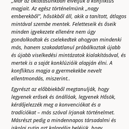
„Már az oktatásunkban elvetjük a konfliktus
magjait. Az egész történelmünk „nagy
emberekből”, hősökből áll, akik a tanított, átlagos
mintával szembe mentek. Feletteseik és őseik
minden igyekezete ellenére nem úgy
gondolkodtak és cselekedtek ahogyan mindenki
más, hanem szakadatlanul próbálkoztak újabb
és újabb viselkedési mintázatok kialakításával, és
mertek is a saját konklúzióik alapján élni. A
konfliktus magja a gyermekekbe nevelt
ellentmondás, miszerint..
Egyrészt az előbbiekből megtanulják, hogy
legyenek erősek és önállóak, legyenek Hősök,
kérdőjelezzék meg a konvenciókat és a
tradíciókat – más szóval írjanak történelmet.
Másrészt pedig a mindennapos társadalmi és
iskolai rutin azt kalapálja beléjük, hogy