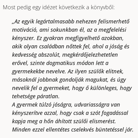
Most pedig egy idézet következik a könyvből:
„Az egyik legártalmasabb nehezen felismerhető
motiváció, ami sokunkban él, az a megfelelési
kényszer. Ez gyakran megfigyelhető azokban,
akik olyan családban nőttek fel, ahol a jóság és
kedvesség abszolút, megkérdőjelezhetetlen
erővel, szinte dogmatikus módon lett a
gyermekekbe nevelve. Az ilyen szülők elitnek,
másoknál jobbnak gondolják magukat, és úgy
nevelik fel a gyermeket, hogy ő különleges, hogy
tehetsége páratlan.
A gyermek túlzó jóságra, udvariasságra van
kényszerítve azzal, hogy csak a szót fogadással
kapja meg a hőn áhított szülői elismerést.
Minden ezzel ellentétes cselekvés büntetéssel jár.