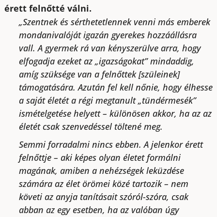
érett felnőtté válni.
„Szentnek és sérthetetlennek venni más emberek
mondanivalóját igazán gyerekes hozzáállásra
vall. A gyermek rá van kényszerülve arra, hogy
elfogadja ezeket az „igazságokat” mindaddig,
amíg szüksége van a felnőttek [szüleinek]
támogatására. Azután fel kell nőnie, hogy élhesse
a saját életét a régi megtanult „tündérmesék”
ismételgetése helyett – különösen akkor, ha az az
életét csak szenvedéssel töltené meg.
Semmi forradalmi nincs ebben. A jelenkor érett
felnőttje – aki képes olyan életet formálni
magának, amiben a nehézségek leküzdése
számára az élet örömei közé tartozik – nem
követi az anyja tanításait szóról-szóra, csak
abban az egy esetben, ha az valóban úgy