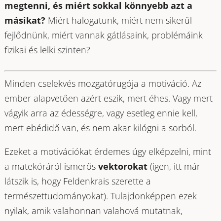
megtenni, és miért sokkal könnyebb azt a
másikat?
Miért halogatunk, miért nem sikerül
fejlődnünk, miért vannak gátlásaink, problémáink
fizikai és lelki szinten?
Minden cselekvés mozgatórugója a motiváció. Az
ember alapvetően azért eszik, mert éhes. Vagy mert
vágyik arra az édességre, vagy esetleg ennie kell,
mert ebédidő van, és nem akar kilógni a sorból.
Ezeket a motivációkat érdemes úgy elképzelni, mint
a matekóráról ismerős
vektorokat
(igen, itt már
látszik is, hogy Feldenkrais szerette a
természettudományokat). Tulajdonképpen ezek
nyilak, amik valahonnan valahová mutatnak,