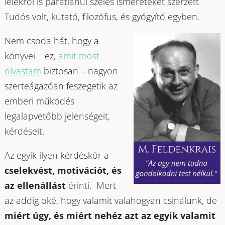
lélekről is páratlanul széles ismereteket szerzett.
Tudós volt, kutató, filozófus, és gyógyító egyben.
Nem csoda hát, hogy a
könyvei – ez,
amit most
olvastam
biztosan – nagyon
szerteágazóan feszegetik az
emberi működés
legalapvetőbb jelenségeit,
kérdéseit.
Az egyik ilyen kérdéskör a
cselekvést, motivációt, és
az ellenállást
érinti. Mert
az addig oké, hogy valamit valahogyan csinálunk, de
miért úgy, és miért nehéz azt az egyik valamit