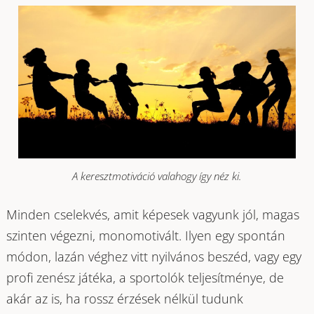
A keresztmotiváció valahogy így néz ki.
Minden cselekvés, amit képesek vagyunk jól, magas
szinten végezni, monomotivált. Ilyen egy spontán
módon, lazán véghez vitt nyilvános beszéd, vagy egy
profi zenész játéka, a sportolók teljesítménye, de
akár az is, ha rossz érzések nélkül tudunk