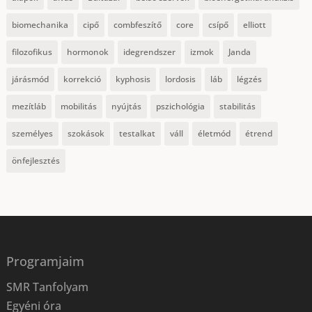
biomechanika
cipő
combfeszítő
core
csípő
elliott
filozofikus
hormonok
idegrendszer
izmok
Janda
járásmód
korrekció
kyphosis
lordosis
láb
légzés
mezítláb
mobilitás
nyújtás
pszichológia
stabilitás
személyes
szokások
testalkat
váll
életmód
étrend
önfejlesztés
Programjaim
SMR Tanfolyam
Egyéni óra