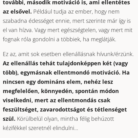
további, második motiváció is, ami ellentétes
az elsővel.
Például tudja az ember, hogy nem
szabadna édességet ennie, mert szerinte már így is
el van hízva. Vagy mert egészségtelen, vagy mert mit
fognak róla gondolni a többiek, ha meglátják.
Ez az, amit sok esetben ellenállásnak hívunk/érzünk.
Az ellenállás tehát tulajdonképpen két (vagy
több), egymásnak ellentmondó motiváció. Ha
nincsen egy domináns elem, nehéz lesz
megfelelően, könnyedén, spontán módon
viselkedni, mert az ellentmondás csak
feszültséget, zavarodottságot és tétlenséget
szül.
Körülbelül olyan, mintha félig behúzott
kézifékkel szeretnél elindulni…