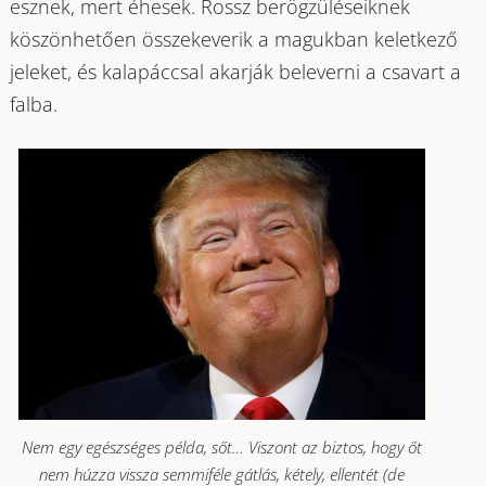
esznek, mert éhesek. Rossz berögzüléseiknek
köszönhetően összekeverik a magukban keletkező
jeleket, és kalapáccsal akarják beleverni a csavart a
falba.
Nem egy egészséges példa, sőt… Viszont az biztos, hogy őt
nem húzza vissza semmiféle gátlás, kétely, ellentét (de