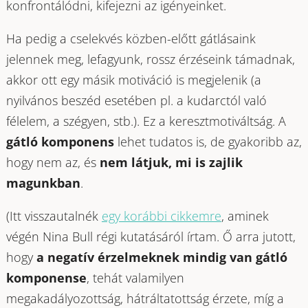
konfrontálódni, kifejezni az igényeinket.
Ha pedig a cselekvés közben-előtt gátlásaink
jelennek meg, lefagyunk, rossz érzéseink támadnak,
akkor ott egy másik motiváció is megjelenik (a
nyilvános beszéd esetében pl. a kudarctól való
félelem, a szégyen, stb.). Ez a keresztmotiváltság. A
gátló komponens
lehet tudatos is, de gyakoribb az,
hogy nem az, és
nem látjuk, mi is zajlik
magunkban
.
(Itt visszautalnék
egy korábbi cikkemre
, aminek
végén Nina Bull régi kutatásáról írtam. Ő arra jutott,
hogy
a negatív érzelmeknek mindig van gátló
komponense
, tehát valamilyen
megakadályozottság, hátráltatottság érzete, míg a