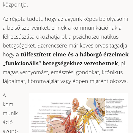
központja.
Az régóta tudott, hogy az agyunk képes befolyásolni
a belső szerveinket. Ennek a kommunikációnak a
félrecsúszása okozhatja pl. a pszichoszomatikus
betegségeket. Szerencsére már kevés orvos tagadja,
hogy
a túlfeszített elme és a háborgó érzelmek
„funkcionális” betegségekhez vezethetnek
, pl.
magas vérnyomást, emésztési gondokat, krónikus
fájdalmat, fibromyalgiát vagy éppen migrént okozva.
A
kom
munik
áció
azonb