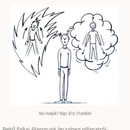
Na melyik? Kép: Eric Franklin
Belső fizikai állapotunk így színezi pillanatról-