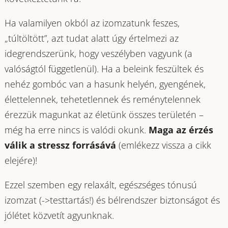
Ha valamilyen okból az izomzatunk feszes,
„túltöltött”, azt tudat alatt úgy értelmezi az
idegrendszerünk, hogy veszélyben vagyunk (a
valóságtól függetlenül). Ha a beleink feszültek és
nehéz gombóc van a hasunk helyén, gyengének,
élettelennek, tehetetlennek és reménytelennek
érezzük magunkat az életünk összes területén –
még ha erre nincs is valódi okunk.
Maga az érzés
válik a stressz forrásává
(emlékezz vissza a cikk
elejére)!
Ezzel szemben egy relaxált, egészséges tónusú
izomzat (->testtartás!) és bélrendszer biztonságot és
jólétet közvetít agyunknak.