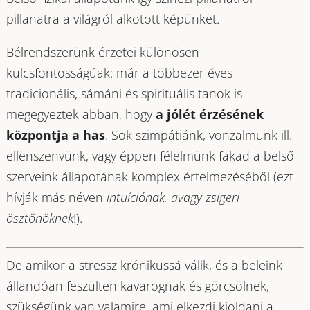
pillanatra a világról alkotott képünket.
Bélrendszerünk érzetei különösen
kulcsfontosságúak: már a többezer éves
tradicionális, sámáni és spirituális tanok is
megegyeztek abban, hogy
a jólét érzésének
központja a has
. Sok szimpátiánk, vonzalmunk ill.
ellenszenvünk, vagy éppen félelmünk fakad a belső
szerveink állapotának komplex értelmezéséből (ezt
hívják más néven
intuíciónak, avagy zsigeri
ösztönöknek
!).
De amikor a stressz krónikussá válik, és a beleink
állandóan feszülten kavarognak és görcsölnek,
szükségünk van valamire, ami elkezdi kioldani a