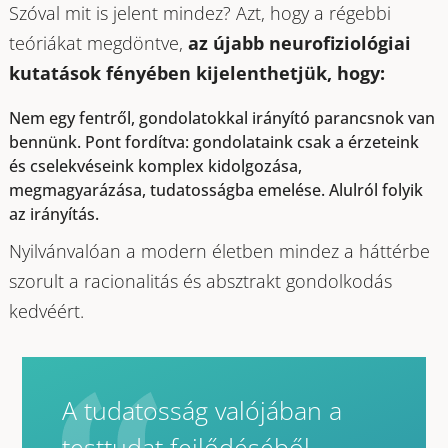
Szóval mit is jelent mindez? Azt, hogy a régebbi
teóriákat megdöntve,
az újabb neurofiziológiai
kutatások fényében kijelenthetjük, hogy:
Nem egy fentről, gondolatokkal irányító parancsnok van
bennünk. Pont fordítva: gondolataink csak a érzeteink
és cselekvéseink komplex kidolgozása,
megmagyarázása, tudatosságba emelése. Alulról folyik
az irányítás.
Nyilvánvalóan a modern életben mindez a háttérbe
szorult a racionalitás és absztrakt gondolkodás
kedvéért.
A tudatosság valójában a
testtudat fejlődéséből