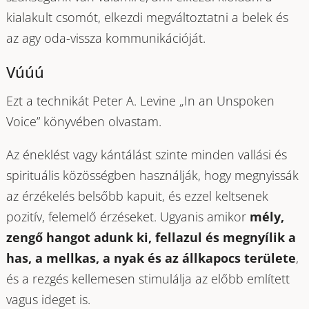
kialakult csomót, elkezdi megváltoztatni a belek és
az agy oda-vissza kommunikációját.
Vúúú
Ezt a technikát Peter A. Levine „In an Unspoken
Voice” könyvében olvastam.
Az éneklést vagy kántálást szinte minden vallási és
spirituális közösségben használják, hogy megnyissák
az érzékelés belsőbb kapuit, és ezzel keltsenek
pozitív, felemelő érzéseket. Ugyanis amikor
mély,
zengő hangot adunk ki, fellazul és megnyílik a
has, a mellkas, a nyak és az állkapocs területe
,
és a rezgés kellemesen stimulálja az előbb említett
vagus ideget is.