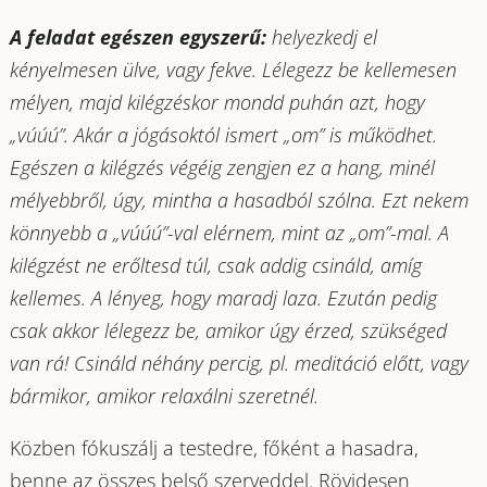
A feladat egészen egyszerű:
helyezkedj el
kényelmesen ülve, vagy fekve. Lélegezz be kellemesen
mélyen, majd kilégzéskor mondd puhán azt, hogy
„vúúú”. Akár a jógásoktól ismert „om” is működhet.
Egészen a kilégzés végéig zengjen ez a hang, minél
mélyebbről, úgy, mintha a hasadból szólna. Ezt nekem
könnyebb a „vúúú”-val elérnem, mint az „om”-mal. A
kilégzést ne erőltesd túl, csak addig csináld, amíg
kellemes. A lényeg, hogy maradj laza. Ezután pedig
csak akkor lélegezz be, amikor úgy érzed, szükséged
van rá! Csináld néhány percig, pl. meditáció előtt, vagy
bármikor, amikor relaxálni szeretnél.
Közben fókuszálj a testedre, főként a hasadra,
benne az összes belső szerveddel. Rövidesen