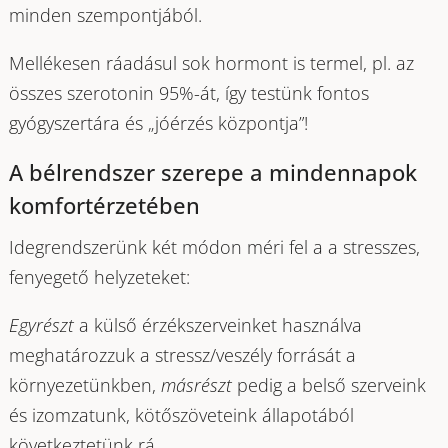
minden szempontjából.
Mellékesen ráadásul sok hormont is termel, pl. az
összes szerotonin 95%-át, így testünk fontos
gyógyszertára és „jóérzés központja”!
A bélrendszer szerepe a mindennapok
komfortérzetében
Idegrendszerünk két módon méri fel a a stresszes,
fenyegető helyzeteket:
Egyrészt
a külső érzékszerveinket használva
meghatározzuk a stressz/veszély forrását a
környezetünkben,
másrészt
pedig a belső szerveink
és izomzatunk, kötőszöveteink állapotából
következtetünk rá.