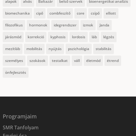
alapok
alvás
Baltazár
belső szervek
bioenergetikai analízis
biomechanika
cipő
combfeszítő
core
csípő
elliott
filozofikus
hormonok
idegrendszer
izmok
Janda
járásmód
korrekció
kyphosis
lordosis
láb
légzés
mezítláb
mobilitás
nyújtás
pszichológia
stabilitás
személyes
szokások
testalkat
váll
életmód
étrend
önfejlesztés
Programjaim
SMR Tanfolyam
Egyéni óra