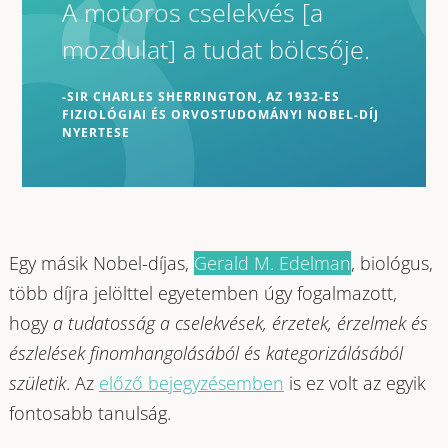
A motoros cselekvés [a
mozdulat] a tudat bölcsője.
-SIR CHARLES SHERRINGTON, AZ 1932-ES
FIZIOLÓGIAI ÉS ORVOSTUDOMÁNYI NOBEL-DÍJ
NYERTESE
Egy másik Nobel-díjas,
Gerald M. Edelman
, biológus,
több díjra jelölttel egyetemben úgy fogalmazott,
hogy
a tudatosság a cselekvések, érzetek, érzelmek és
észlelések finomhangolásából és kategorizálásából
születik
. Az
előző bejegyzésemben
is ez volt az egyik
fontosabb tanulság.