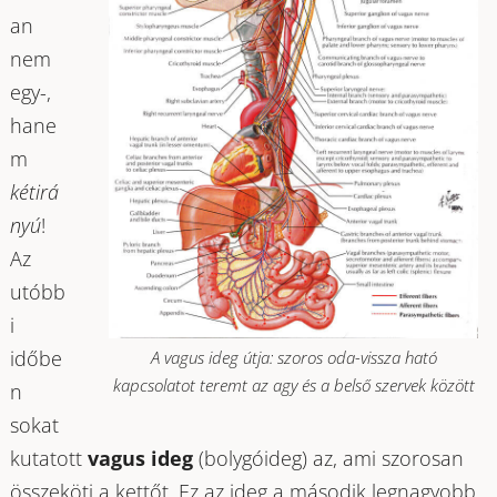
an
nem
egy-,
hane
m
kétirá
nyú
!
Az
utóbb
i
időbe
A vagus ideg útja: szoros oda-vissza ható
kapcsolatot teremt az agy és a belső szervek között
n
sokat
kutatott
vagus ideg
(bolygóideg) az, ami szorosan
összeköti a kettőt. Ez az ideg a második legnagyobb