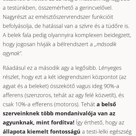
a testünkben, összemérhető a gerincvelővel.
Nagyrészt az emésztőszervrendszer funkcióit
befolyásolja, de hatással van a szívre és a tüdőre is.
A belek fala pedig olyannyira komplexen beidegzett,
hogy jogosan hívják a bélrendszert a
„második
agynak”
.
Ráadásul ez a második agy a legősibb. Lényeges
részlet, hogy ezt a két idegrendszeri központot (az
agyat és a beleket) összekötő vagus ideg 90%-a
afferens (szenzoros, tehát az agy felé közvetít), és
csak 10%-a efferens (motoros). Tehát
a belső
szerveinknek több mondanivalója van az
agyunknak, mint fordítva!
Így érthető, hogy az
állapota kiemelt fontosságú
a testi-lelki egészség